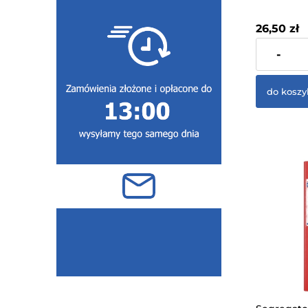
Brązowa R
26,50 zł
zawiera 23%
-
dostawy
do koszy