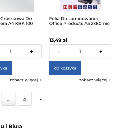
 Groszkowa Do
Folia Do Laminowania
ora A4 KBK 100
Office Products A5 2x80mic
u
Błyszcząca 100 Arkuszy
13,49 zł
% VAT, bez kosztów
zawiera 23% VAT, bez kosztów
+
-
+
dostawy
zyka
do koszyka
zobacz więcej
zobacz więcej
...
21
»
 i Biura