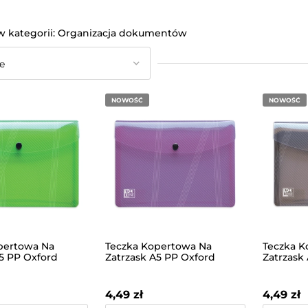
Organizacja dokumentów
NOWOŚĆ
NOWOŚĆ
pertowa Na
Teczka Kopertowa Na
Teczka K
A5 PP Oxford
Zatrzask A5 PP Oxford
Zatrzask
lona
Hawai Fioletowa
Hawai D
4,49 zł
4,49 zł