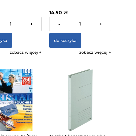
 75mm Czarny
Krótki Czerwony Do 500
285 mm
Kartek
14,50 zł
% VAT, bez kosztów
zawiera 23% VAT, bez kosztów
+
-
+
dostawy
zyka
do koszyka
zobacz więcej
zobacz więcej