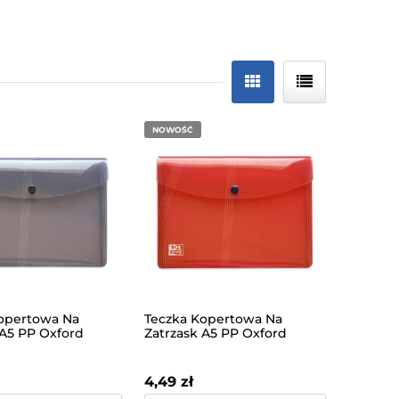
NOWOŚĆ
opertowa Na
Teczka Kopertowa Na
 A5 PP Oxford
Zatrzask A5 PP Oxford
ymna
Hawai Czerwona
4,49 zł