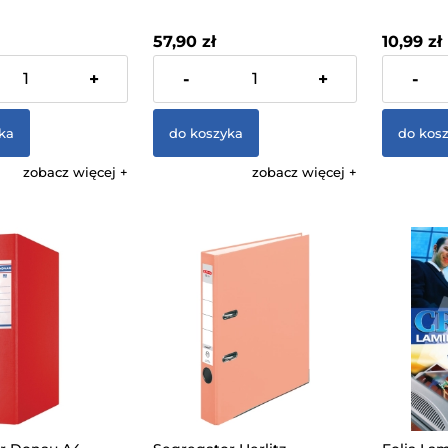
apesco
250g Bez Nadruku 50 Sztuk
Grzbietu
75×320×
57,90 zł
10,99 zł
 VAT, bez kosztów
zawiera 23% VAT, bez kosztów
zawiera 23
+
-
+
-
dostawy
dostawy
ka
do koszyka
do kos
zobacz więcej
zobacz więcej