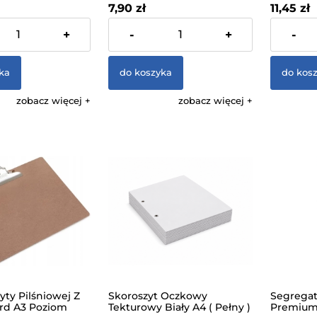
7,90 zł
11,45 zł
 VAT, bez kosztów
zawiera 23% VAT, bez kosztów
zawiera 23
+
-
+
-
dostawy
dostawy
ka
do koszyka
do kos
zobacz więcej
zobacz więcej
yty Pilśniowej Z
Skoroszyt Oczkowy
Segrega
rd A3 Poziom
Tekturowy Biały A4 ( Pełny )
Premium