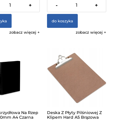
% VAT, bez kosztów
zawiera 23% VAT, bez kosztów
+
-
+
dostawy
zyka
do koszyka
zobacz więcej
zobacz więcej
krzydłowa Na Rzep
Deska Z Płyty Pilśniowej Z
40mm A4 Czarna
Klipem Hard A5 Brązowa
ojemna Na
Rapesco
nty