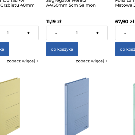
r Donau A4
Segregator Herlitz
Folia La
 Grzbietu 40mm
A4/50mm 5cm Salmon
Matowa 
zerwony
Łososiowy
Argo Cris
62mm
11,19 zł
67,90 zł
 VAT, bez kosztów
zawiera 23% VAT, bez kosztów
zawiera 23
+
-
+
-
dostawy
dostawy
ka
do koszyka
do kos
zobacz więcej
zobacz więcej