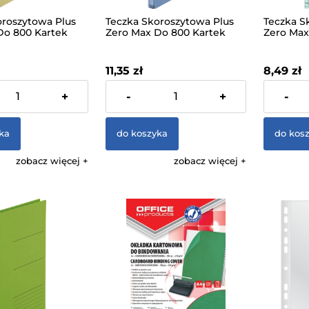
oroszytowa Plus
Teczka Skoroszytowa Plus
Teczka S
Do 800 Kartek
Zero Max Do 800 Kartek
Zero Max
na Do 10cm
Rozszerzana Do 10cm
Rozszerz
Niebieska
Pastelow
11,35 zł
8,49 zł
 VAT, bez kosztów
zawiera 23% VAT, bez kosztów
zawiera 23
+
-
+
-
dostawy
dostawy
ka
do koszyka
do kos
zobacz więcej
zobacz więcej