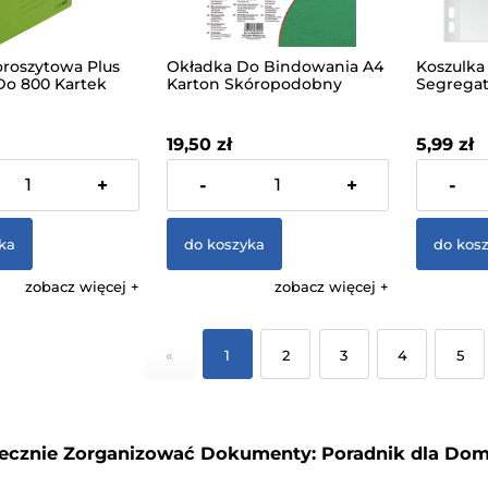
oroszytowa Plus
Okładka Do Bindowania A4
Koszulka
Do 800 Kartek
Karton Skóropodobny
Segregat
na Do 10cm
Office Products Zielony
Sztuk 50
100szt
19,50 zł
5,99 zł
 VAT, bez kosztów
zawiera 23% VAT, bez kosztów
zawiera 23
+
-
+
-
dostawy
dostawy
ka
do koszyka
do kos
zobacz więcej
zobacz więcej
«
1
2
3
4
5
ecznie Zorganizować Dokumenty: Poradnik dla Domu