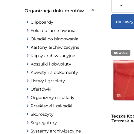
zawiera 23%
-
dostawy
Organizacja dokumentów
do koszy
Clipboardy
Folia do laminowania
Okładki do bindowania
Kartony archiwizacyjne
NOWOŚĆ
Klipsy archiwizacyjne
Koszulki i obwoluty
Kuwety na dokumenty
Listwy i grzbiety
Ofertówki
Organizery i szuflady
Przekładki i zakładki
Skoroszyty
Teczka Ko
Zatrzask 
Segregatory
Hawai Cz
Systemy archiwizacyjne