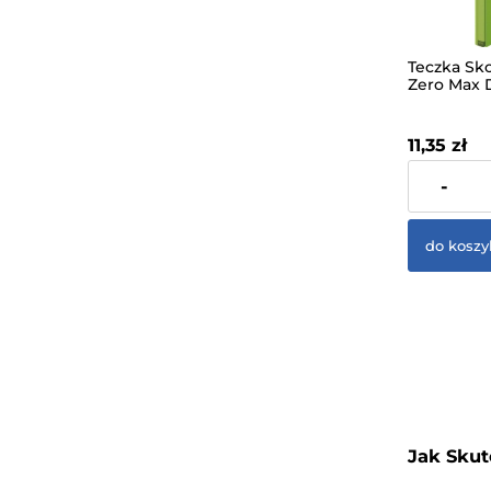
Teczka Sk
Zero Max 
Rozszerza
Zielona
11,35 zł
zawiera 23%
-
dostawy
do koszy
Jak Skut