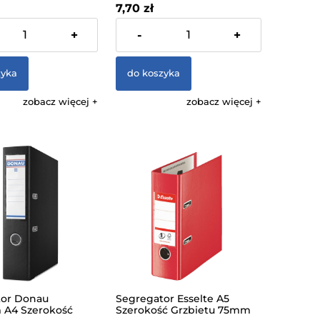
7,70 zł
% VAT, bez kosztów
zawiera 23% VAT, bez kosztów
+
-
+
dostawy
zyka
do koszyka
zobacz więcej
zobacz więcej
tor Donau
Segregator Esselte A5
 A4 Szerokość
Szerokość Grzbietu 75mm