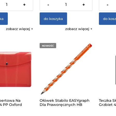
 VAT, bez kosztów
zawiera 23% VAT, bez kosztów
zawiera 23
+
-
+
-
dostawy
dostawy
ka
do koszyka
do kos
zobacz więcej
zobacz więcej
NOWOŚĆ
pertowa Na
Ołówek Stabilo EASYgraph
Teczka S
A4 PP Oxford
Dla Praworęcznych HB
Grzbiet 
erwona
Pomarańczowy Na Blistrze
Vaupe P
Dokume