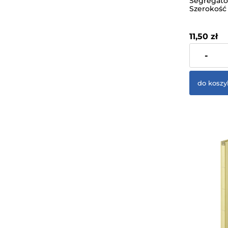
Segregato
Szerokość
4 Ringi C
40×320×2
11,50 zł
zawiera 23%
-
dostawy
do koszy