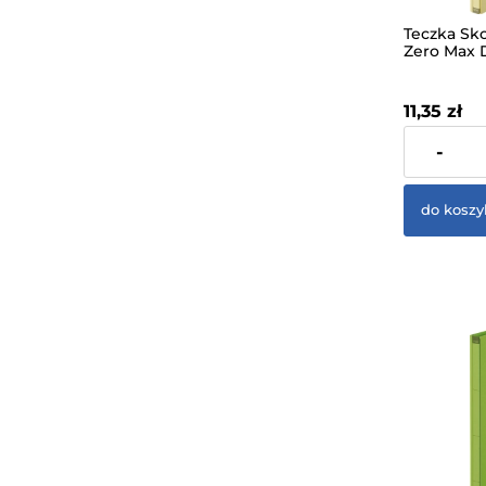
Teczka Sk
Zero Max 
Rozszerza
Beżowa
11,35 zł
zawiera 23%
-
dostawy
do koszy