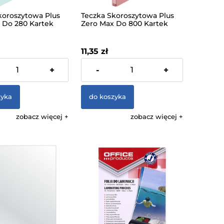
koroszytowa Plus
Teczka Skoroszytowa Plus
 Do 280 Kartek
Zero Max Do 800 Kartek
ana Do 4 cm
Rozszerzana Do 10cm
a Zieleń
Różowa
11,35 zł
% VAT, bez kosztów
zawiera 23% VAT, bez kosztów
+
-
+
dostawy
zyka
do koszyka
zobacz więcej
zobacz więcej