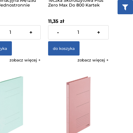
minacyjna A4/125u
Teczka Skoroszytowa Plus
Jednostronnie
Zero Max Do 800 Kartek
tal 100 Arkuszy
Rozszerzana Do 10cm Szara
11,35 zł
% VAT, bez kosztów
zawiera 23% VAT, bez kosztów
+
-
+
dostawy
zyka
do koszyka
zobacz więcej
zobacz więcej