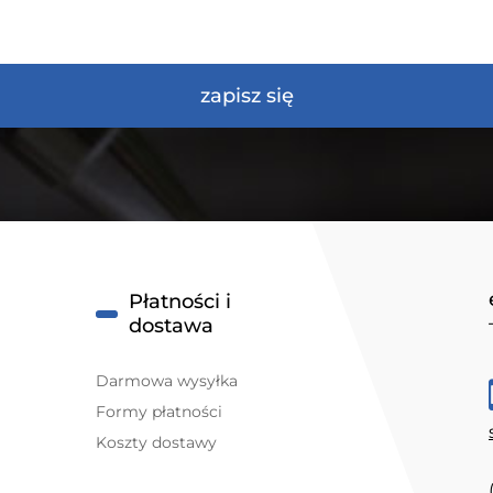
zapisz się
Płatności i
dostawa
Darmowa wysyłka
Formy płatności
Koszty dostawy