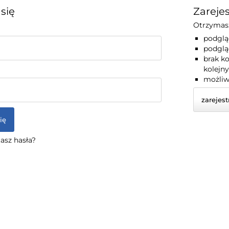
 się
Zarejes
Otrzymasz
podglą
podglą
brak k
kolejn
możliw
zarejest
ię
asz hasła?