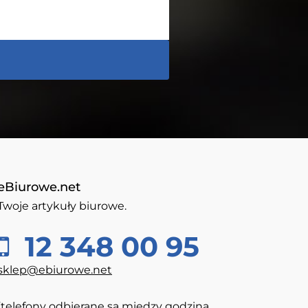
eBiurowe.net
Twoje artykuły biurowe.
12 348 00 95
sklep@ebiurowe.net
(telefony odbierane są między godziną