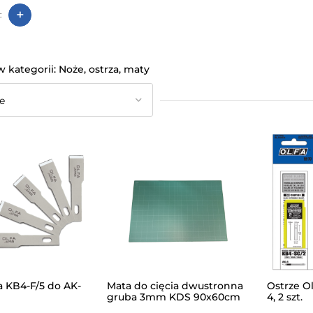
+
:
Noże, ostrza, maty
a KB4-F/5 do AK-
Mata do cięcia dwustronna
Ostrze O
gruba 3mm KDS 90x60cm
4, 2 szt.