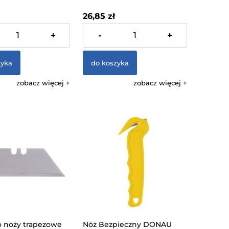
26,85 zł
% VAT, bez kosztów
zawiera 23% VAT, bez kosztów
+
-
+
dostawy
zyka
do koszyka
zobacz więcej
zobacz więcej
o noży trapezowe
Nóż Bezpieczny DONAU