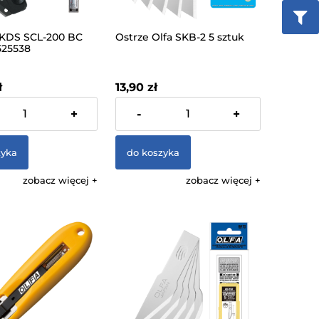
KDS SCL-200 BC
Ostrze Olfa SKB-2 5 sztuk
25538
ł
13,90 zł
% VAT, bez kosztów
zawiera 23% VAT, bez kosztów
+
-
+
dostawy
zyka
do koszyka
zobacz więcej
zobacz więcej