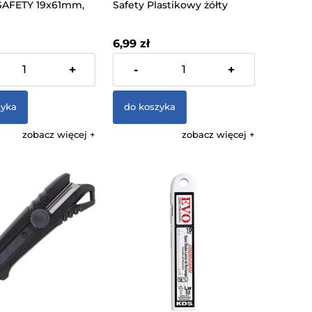
AFETY 19x61mm,
Safety Plastikowy żółty
Magazynowy
6,99 zł
% VAT, bez kosztów
zawiera 23% VAT, bez kosztów
+
-
+
dostawy
zyka
do koszyka
zobacz więcej
zobacz więcej