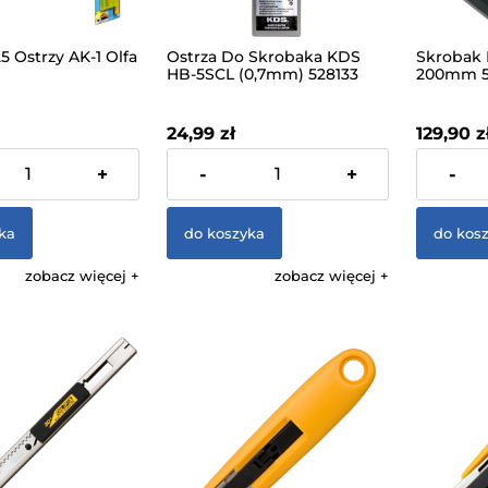
25 Ostrzy AK-1 Olfa
Ostrza Do Skrobaka KDS
Skrobak 
HB-5SCL (0,7mm) 528133
200mm 5
24,99 zł
129,90 z
 VAT, bez kosztów
zawiera 23% VAT, bez kosztów
zawiera 23
+
-
+
-
dostawy
dostawy
ka
do koszyka
do kos
zobacz więcej
zobacz więcej