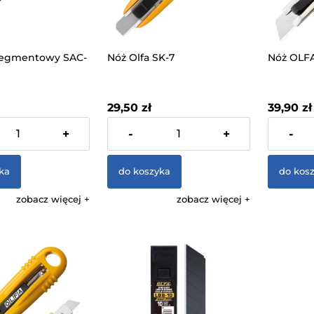
Segmentowy SAC-
Nóż Olfa SK-7
Nóż OLFA
29,50 zł
39,90 zł
 VAT, bez kosztów
zawiera 23% VAT, bez kosztów
zawiera 23
+
-
+
-
dostawy
dostawy
ka
do koszyka
do kos
zobacz więcej
zobacz więcej