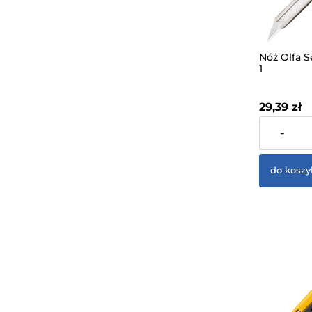
Nóż Olfa 
1
29,39 zł
zawiera 23%
-
dostawy
do koszy