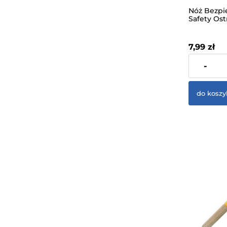
Nóż Bezp
Safety Os
Wymienne 
05
7,99 zł
zawiera 23%
-
dostawy
do koszy