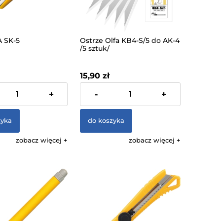
 SK-5
Ostrze Olfa KB4-S/5 do AK-4
/5 sztuk/
15,90 zł
% VAT, bez kosztów
zawiera 23% VAT, bez kosztów
+
-
+
dostawy
zyka
do koszyka
zobacz więcej
zobacz więcej