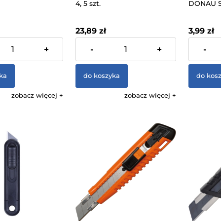
4, 5 szt.
DONAU S
10 Sztuk
23,89 zł
3,99 zł
 VAT, bez kosztów
zawiera 23% VAT, bez kosztów
zawiera 23
+
-
+
-
dostawy
dostawy
ka
do koszyka
do kos
zobacz więcej
zobacz więcej