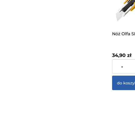
Nóż Olfa 
34,90 zł
zawiera 23%
-
dostawy
do koszy