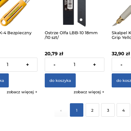
SK-4 Bezpieczny
Ostrze Olfa LBB-10 18mm
Skalpel 
/10 szt/
Grip Yell
20,79 zł
32,90 zł
 VAT, bez kosztów
zawiera 23% VAT, bez kosztów
zawiera 23
+
-
+
-
dostawy
dostawy
ka
do koszyka
do kos
zobacz więcej
zobacz więcej
«
1
2
3
4