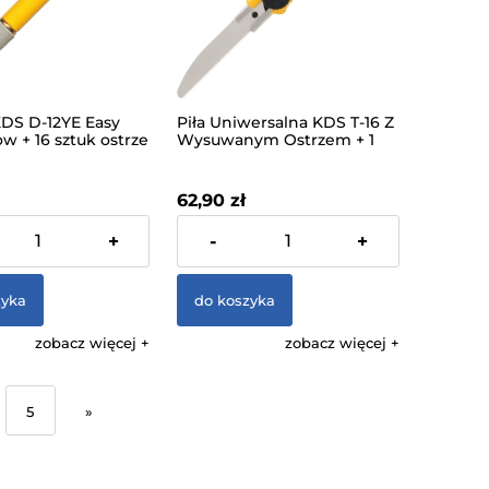
KDS D-12YE Easy
Piła Uniwersalna KDS T-16 Z
ow + 16 sztuk ostrze
Wysuwanym Ostrzem + 1
ostrze
62,90 zł
% VAT, bez kosztów
zawiera 23% VAT, bez kosztów
+
-
+
dostawy
zyka
do koszyka
zobacz więcej
zobacz więcej
5
»