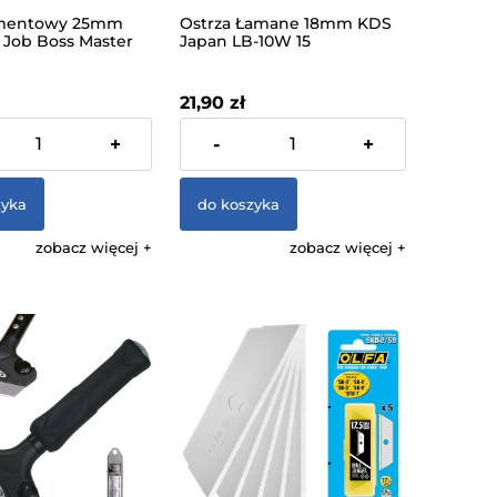
mentowy 25mm
Ostrza Łamane 18mm KDS
 Job Boss Master
Japan LB-10W 15
segmentów
21,90 zł
% VAT, bez kosztów
zawiera 23% VAT, bez kosztów
+
-
+
dostawy
zyka
do koszyka
zobacz więcej
zobacz więcej