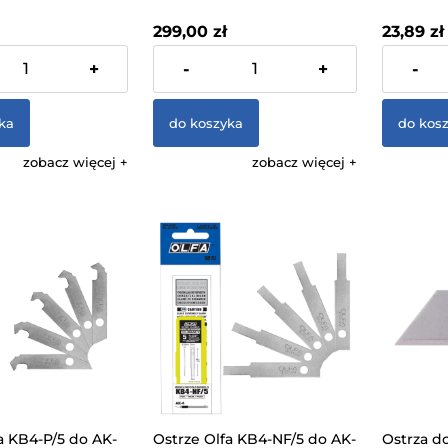
299,00 zł
23,89 zł
 VAT, bez kosztów
zawiera 23% VAT, bez kosztów
zawiera 23
+
-
+
-
dostawy
dostawy
ka
do koszyka
do kos
zobacz więcej
zobacz więcej
a KB4-P/5 do AK-
Ostrze Olfa KB4-NF/5 do AK-
Ostrza d