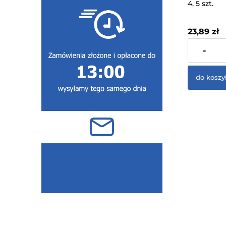
4, 5 szt.
23,89 zł
zawiera 23%
-
dostawy
do koszy