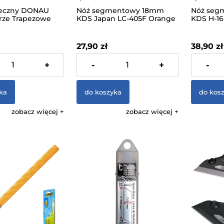
ieczny DONAU
Nóż segmentowy 18mm
Nóż seg
trze Trapezowe
KDS Japan LC-405F Orange
KDS H-16
Czarny 15744931-
Pro
27,90 zł
38,90 zł
 VAT, bez kosztów
zawiera 23% VAT, bez kosztów
zawiera 23
+
-
+
-
dostawy
dostawy
ka
do koszyka
do kos
zobacz więcej
zobacz więcej