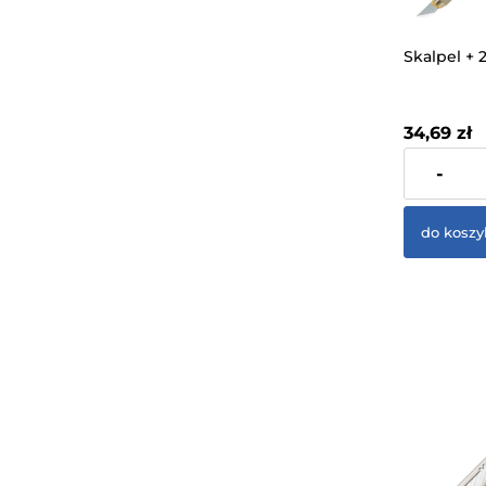
Skalpel + 
34,69 zł
zawiera 23%
-
dostawy
do koszy