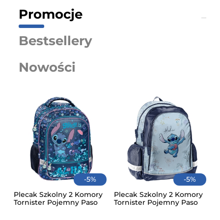
Promocje
Bestsellery
Nowości
-
5
%
-
5
%
Pi
Wy
Plecak Szkolny 2 Komory
Plecak Szkolny 2 Komory
Kl
Tornister Pojemny Paso
Tornister Pojemny Paso
Yo
Niebieski Stitch Cool
Niebieski Stitch Aloha
45