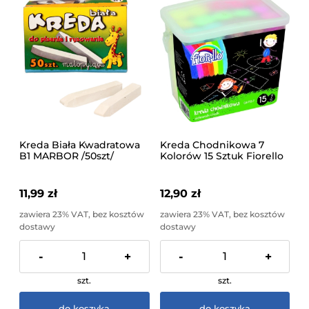
Kreda Biała Kwadratowa
Kreda Chodnikowa 7
B1 MARBOR /50szt/
Kolorów 15 Sztuk Fiorello
W Wiaderku
11,99 zł
12,90 zł
zawiera 23% VAT, bez kosztów
zawiera 23% VAT, bez kosztów
dostawy
dostawy
-
+
-
+
szt.
szt.
do koszyka
do koszyka