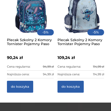
-
5
%
-
5
%
Plecak Szkolny 2 Komory
Plecak Szkolny 2 Komory
Tornister Pojemny Paso
Tornister Pojemny Paso
Niebieski Stitch Cool
Niebieski Stitch Aloha
90,24 zł
109,24 zł
Cena regularna:
94,99 zł
Cena regularna:
114,99 zł
Najniższa cena:
94,99 zł
Najniższa cena:
114,99 zł
Pi
do koszyka
do koszyka
Re
45