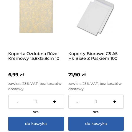
Koperta Ozdobna Róże
Koperty Biurowe C5 A5
Kremowy 15,8x15,8cm 10
Hk Białe Z Paskiem 100
sztuk
Sztuk
6,99 zł
21,90 zł
zawiera 23% VAT, bez kosztów
zawiera 23% VAT, bez kosztów
dostawy
dostawy
-
+
-
+
szt.
szt.
do koszyka
do koszyka