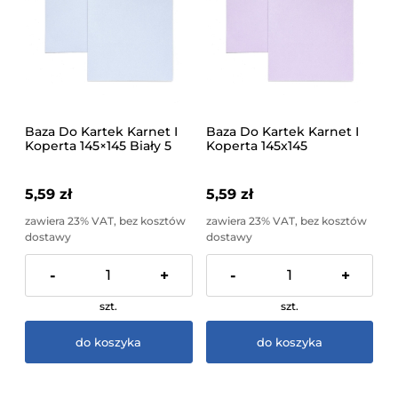
Baza Do Kartek Karnet I
Baza Do Kartek Karnet I
Koperta 145×145 Biały 5
Koperta 145x145
Sztuk Galeria Papieru
Lawendowy 5 Sztuk
Galeria Papieru
5,59 zł
5,59 zł
zawiera 23% VAT, bez kosztów
zawiera 23% VAT, bez kosztów
dostawy
dostawy
-
+
-
+
szt.
szt.
do koszyka
do koszyka