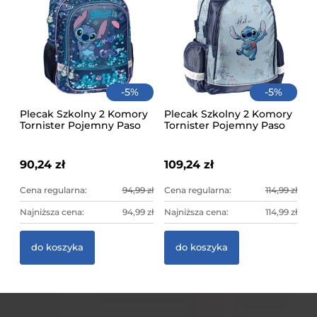
-
5
%
-
5
%
Plecak Szkolny 2 Komory
Plecak Szkolny 2 Komory
Tornister Pojemny Paso
Tornister Pojemny Paso
Niebieski Stitch Cool
Niebieski Stitch Aloha
90,24 zł
109,24 zł
Cena regularna:
94,99 zł
Cena regularna:
114,99 zł
Najniższa cena:
94,99 zł
Najniższa cena:
114,99 zł
Pi
do koszyka
do koszyka
Re
45