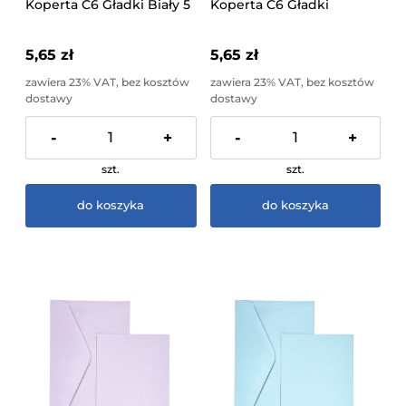
Koperta C6 Gładki Biały 5
Koperta C6 Gładki
Sztuk Galeria Papieru
Czerwony 5 Sztuk Galeria
Papieru
5,65 zł
5,65 zł
zawiera 23% VAT, bez kosztów
zawiera 23% VAT, bez kosztów
dostawy
dostawy
-
+
-
+
szt.
szt.
do koszyka
do koszyka