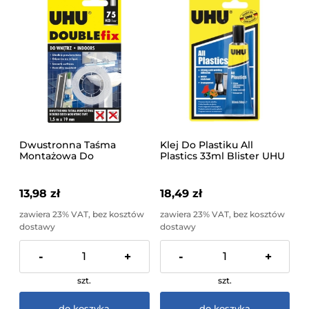
Dwustronna Taśma
Klej Do Plastiku All
Montażowa Do
Plastics 33ml Blister UHU
Wnętrzextra Mocna
37595UHU
Blister UHU 19mmx1,5m
44855UHU
13,98 zł
18,49 zł
zawiera 23% VAT, bez kosztów
zawiera 23% VAT, bez kosztów
dostawy
dostawy
-
+
-
+
szt.
szt.
do koszyka
do koszyka