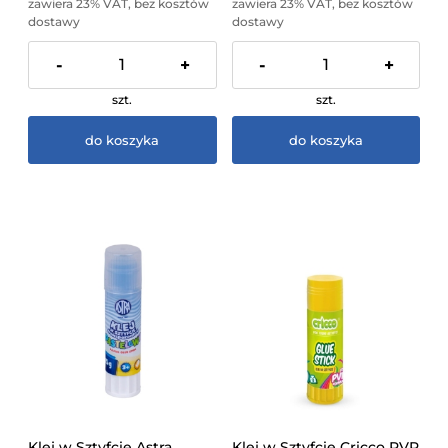
zawiera 23% VAT, bez kosztów
zawiera 23% VAT, bez kosztów
dostawy
dostawy
-
+
-
+
szt.
szt.
do koszyka
do koszyka
Klej w Sztyfcie Astra
Klej w Sztyfcie Cricco PVP