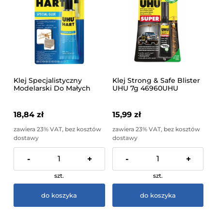
Klej Specjalistyczny
Klej Strong & Safe Blister
Modelarski Do Małych
UHU 7g 46960UHU
Części Hart Blister UHU
35g 38340UHU
18,84 zł
15,99 zł
zawiera 23% VAT, bez kosztów
zawiera 23% VAT, bez kosztów
dostawy
dostawy
-
+
-
+
szt.
szt.
do koszyka
do koszyka