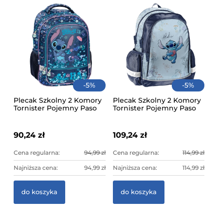
-
5
%
-
5
%
Pi
Wy
Plecak Szkolny 2 Komory
Plecak Szkolny 2 Komory
Kl
Tornister Pojemny Paso
Tornister Pojemny Paso
Yo
Niebieski Stitch Cool
Niebieski Stitch Aloha
45
90,24 zł
109,24 zł
Cena regularna:
94,99 zł
Cena regularna:
114,99 zł
Najniższa cena:
94,99 zł
Najniższa cena:
114,99 zł
do koszyka
do koszyka