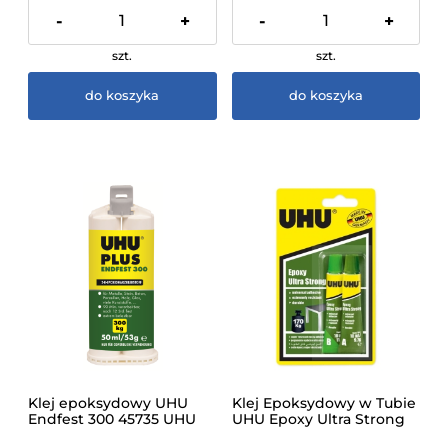
-
+
-
+
szt.
szt.
do koszyka
do koszyka
Klej epoksydowy UHU
Klej Epoksydowy w Tubie
Endfest 300 45735 UHU
UHU Epoxy Ultra Strong
2x10 ml