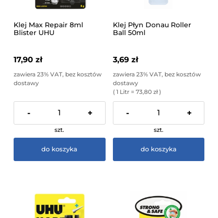
Klej Max Repair 8ml
Klej Płyn Donau Roller
Blister UHU
Ball 50ml
17,90 zł
3,69 zł
zawiera 23% VAT, bez kosztów
zawiera 23% VAT, bez kosztów
dostawy
dostawy
( 1 Litr = 73,80 zł )
-
+
-
+
szt.
szt.
do koszyka
do koszyka