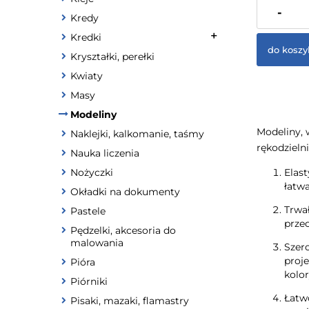
zawiera 23%
-
Kredy
dostawy
Kredki
do koszy
Kryształki, perełki
Kwiaty
Masy
Modeliny
Modeliny, 
Naklejki, kalkomanie, taśmy
rękodzieln
Nauka liczenia
Nożyczki
Elast
łatwa
Okładki na dokumenty
Trwał
Pastele
przec
Pędzelki, akcesoria do
malowania
Szer
proje
Pióra
kolor
Piórniki
Łatwo
Pisaki, mazaki, flamastry