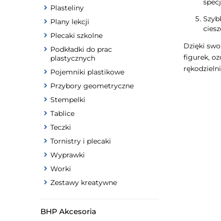
spec
Plasteliny
Szybk
Plany lekcji
ciesz
Plecaki szkolne
Dzięki swo
Podkładki do prac
figurek, o
plastycznych
rękodzieln
Pojemniki plastikowe
Przybory geometryczne
Stempelki
Tablice
Teczki
Tornistry i plecaki
Wyprawki
Worki
Zestawy kreatywne
BHP Akcesoria