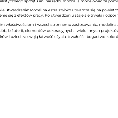
jalistycznego sprzętu ani narzędzi, można ją modelować za pomo
ie utwardzanie: Modelina Astra szybko utwardza się na powietrz
enie się z efektów pracy. Po utwardzeniu staje się trwała i odpor
im właściwościom i wszechstronnemu zastosowaniu, modelina A
zdób, biżuterii, elementów dekoracyjnych i wielu innych projektó
ików i dzieci za swoją łatwość użycia, trwałość i bogactwo kolor