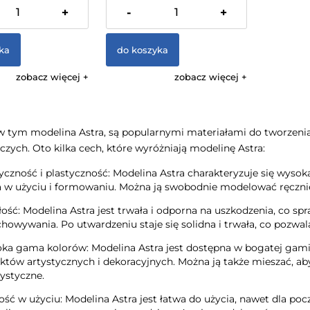
 VAT, bez kosztów
zawiera 23% VAT, bez kosztów
+
-
+
dostawy
ka
do koszyka
zobacz więcej
zobacz więcej
w tym modelina Astra, są popularnymi materiałami do tworzeni
iczych. Oto kilka cech, które wyróżniają modelinę Astra:
yczność i plastyczność: Modelina Astra charakteryzuje się wysoką 
 w użyciu i formowaniu. Można ją swobodnie modelować ręcznie, 
ość: Modelina Astra jest trwała i odporna na uszkodzenia, co sp
howywania. Po utwardzeniu staje się solidna i trwała, co pozwala
oka gama kolorów: Modelina Astra jest dostępna w bogatej gam
któw artystycznych i dekoracyjnych. Można ją także mieszać, ab
ystyczne.
ść w użyciu: Modelina Astra jest łatwa do użycia, nawet dla po