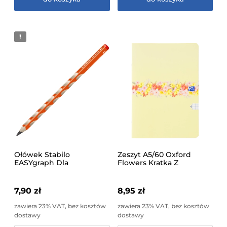
Ołówek Stabilo
Zeszyt A5/60 Oxford
EASYgraph Dla
Flowers Kratka Z
Praworęcznych HB
Marginesem Różne
Pomarańczowy Na
Wzory 1 Sztuka
Blistrze
7,90 zł
8,95 zł
zawiera 23% VAT, bez kosztów
zawiera 23% VAT, bez kosztów
dostawy
dostawy