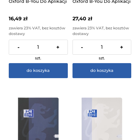
Oxford B-You Do Aplikacji
Oxford B-You Do Aplikacji
Scribzee Różne Wzory
Scribzee Różne Wzory
16,49 zł
27,40 zł
zawiera 23% VAT, bez kosztów
zawiera 23% VAT, bez kosztów
dostawy
dostawy
-
+
-
+
szt.
szt.
do koszyka
do koszyka