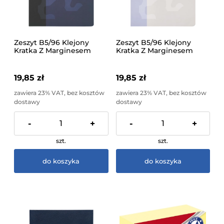
Zeszyt B5/96 Klejony
Zeszyt B5/96 Klejony
Kratka Z Marginesem
Kratka Z Marginesem
Oxford B-You Różne
Oxford B-Light Pastel
Wzory 1 Sztuka
Różne Wzory
19,85 zł
19,85 zł
zawiera 23% VAT, bez kosztów
zawiera 23% VAT, bez kosztów
dostawy
dostawy
-
+
-
+
szt.
szt.
do koszyka
do koszyka