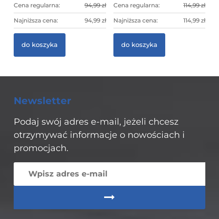
Cena regularna:
94,99 zł
Cena regularna:
114,99 zł
Najniższa cena:
94,99 zł
Najniższa cena:
114,99 zł
Pi
do koszyka
do koszyka
Re
45
Newsletter
Podaj swój adres e-mail, jeżeli chcesz
otrzymywać informacje o nowościach i
promocjach.