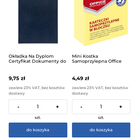
Okładka Na Dyplom
Mini Kostka
Certyfikat Dokumenty do
Samoprzylepna Office
Podpisu A4
Products 50x50mm 400
Skóropodobna
Kartek Jasnożółta
Granatowa
9,75 zł
4,49 zł
zawiera 23% VAT, bez kosztów
zawiera 23% VAT, bez kosztów
dostawy
dostawy
-
+
-
+
szt.
szt.
do koszyka
do koszyka