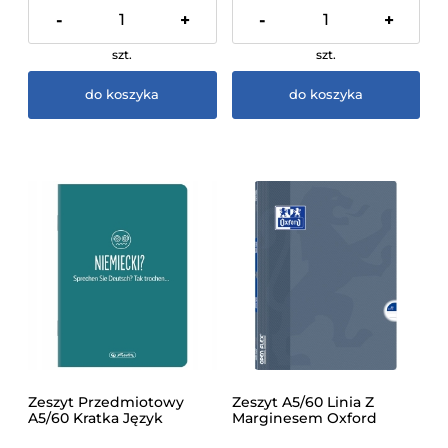
-
+
-
+
szt.
szt.
do koszyka
do koszyka
Zeszyt Przedmiotowy
Zeszyt A5/60 Linia Z
A5/60 Kratka Język
Marginesem Oxford
Niemiecki Herlitz
Openflex Różne Wzory 1