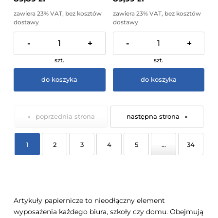
zawiera 23% VAT, bez kosztów
zawiera 23% VAT, bez kosztów
dostawy
dostawy
-
+
-
+
szt.
szt.
do koszyka
do koszyka
«
»
1
2
3
4
5
...
34
Artykuły papiernicze to nieodłączny element
wyposażenia każdego biura, szkoły czy domu. Obejmują