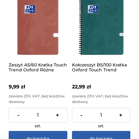
Zeszyt A5/60 Kratka Touch
Kołozeszyt B5/100 Kratka
Trend Oxford Różne
Oxford Touch Trend
Kolory 1 Sztuka
Scribzee Różne Kolory 1
Sztuka
9,99 zł
22,99 zł
zawiera 23% VAT, bez kosztów
zawiera 23% VAT, bez kosztów
dostawy
dostawy
-
+
-
+
szt.
szt.
do koszyka
do koszyka