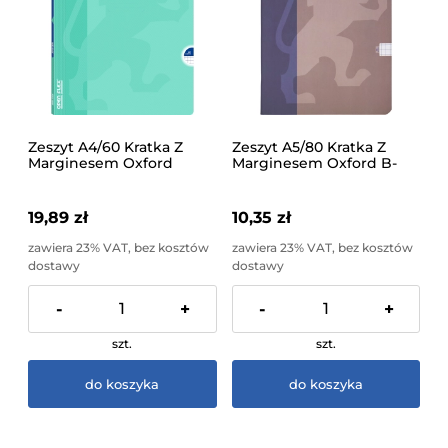
Zeszyt A4/60 Kratka Z
Zeszyt A5/80 Kratka Z
Marginesem Oxford
Marginesem Oxford B-
Openflex Różne Wzory 1
You Różne Wzory 1 Sztuka
Sztuka
19,89 zł
10,35 zł
zawiera 23% VAT, bez kosztów
zawiera 23% VAT, bez kosztów
dostawy
dostawy
-
+
-
+
szt.
szt.
do koszyka
do koszyka