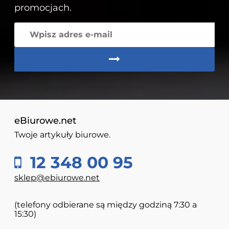
promocjach.
eBiurowe.net
Twoje artykuły biurowe.
12 348 00 95
sklep@ebiurowe.net
(telefony odbierane są między godziną 7:30 a
15:30)