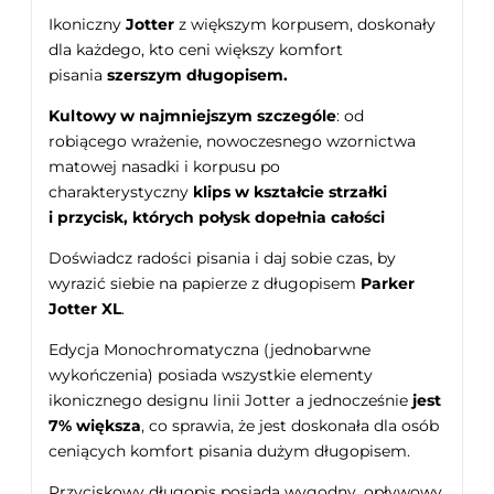
Ikoniczny
Jotter
z większym korpusem, doskonały
dla każdego, kto ceni większy komfort
pisania
szerszym długopisem.
Kultowy w najmniejszym szczególe
: od
robiącego wrażenie, nowoczesnego wzornictwa
matowej nasadki i korpusu po
charakterystyczny
klips w kształcie strzałki
i przycisk, których połysk dopełnia całości
Doświadcz radości pisania i daj sobie czas, by
wyrazić siebie na papierze z długopisem
Parker
Jotter XL
.
Edycja Monochromatyczna (jednobarwne
wykończenia) posiada wszystkie elementy
ikonicznego designu linii Jotter a jednocześnie
jest
7% większa
, co sprawia, że jest doskonała dla osób
ceniących komfort pisania dużym długopisem.
Przyciskowy długopis posiada wygodny, opływowy