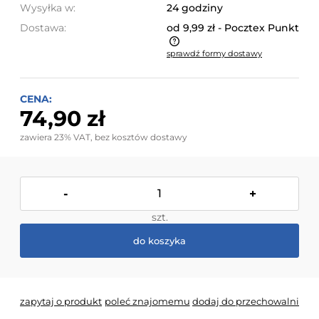
Wysyłka w:
24 godziny
Dostawa:
od 9,99 zł
- Pocztex Punkt
sprawdź formy dostawy
Cena nie zawiera ewentualnych kosztów płatności
CENA:
74,90 zł
zawiera 23% VAT, bez kosztów dostawy
-
+
szt.
do koszyka
zapytaj o produkt
poleć znajomemu
dodaj do przechowalni