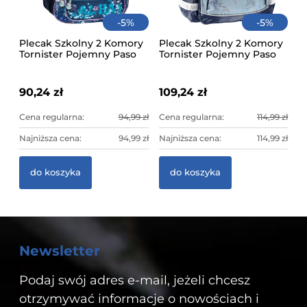
-
5
%
-
5
%
Plecak Szkolny 2 Komory
Plecak Szkolny 2 Komory
Tornister Pojemny Paso
Tornister Pojemny Paso
Niebieski Stitch Cool
Niebieski Stitch Aloha
90,24 zł
109,24 zł
Cena regularna:
94,99 zł
Cena regularna:
114,99 zł
Najniższa cena:
94,99 zł
Najniższa cena:
114,99 zł
do koszyka
do koszyka
Newsletter
Podaj swój adres e-mail, jeżeli chcesz
otrzymywać informacje o nowościach i